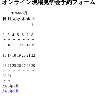
オンライン現場見学会予約フォーム
2026年8月
日
月
火
水
木
金
土
1
－
2
3
4
5
6
7
8
－
－
－
－
－
－
－
9
10
11
12
13
14
15
－
－
－
－
－
－
－
16
17
18
19
20
21
22
－
－
－
－
－
－
－
23
24
25
26
27
28
29
－
－
－
－
－
－
－
30
31
－
－
2026年7月
2026年9月